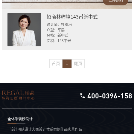
招商林屿境143㎡新中式
设计师：
杜晓培
户型：
平层
风格：
新中式
面积：
143
平米
首页
1
尾页
400-0396-158
全体系装修设计
设计团队
设计大咖
设计体系
案例作品
实景作品