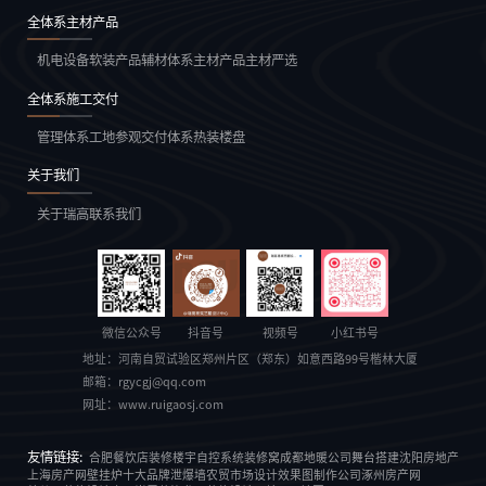
全体系主材产品
机电设备
软装产品
辅材体系
主材产品
主材严选
全体系施工交付
管理体系
工地参观
交付体系
热装楼盘
关于我们
关于瑞高
联系我们
微信公众号
抖音号
视频号
小红书号
地址：
河南自贸试验区郑州片区（郑东）如意西路99号楷林大厦
邮箱：
rgycgj@qq.com
网址：
www.ruigaosj.com
友情链接:
合肥餐饮店装修
楼宇自控系统
装修窝
成都地暖公司
舞台搭建
沈阳房地产
上海房产网
壁挂炉十大品牌
泄爆墙
农贸市场设计
效果图制作公司
涿州房产网