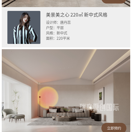
美景美之心 220㎡ 新中式风格
设计师：
唐丹蕊
户型：
平层
风格：
新中式
面积：
220
平米
立即预约