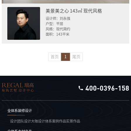
美景美之心 143㎡ 现代风格
设计师：
刘永强
户型：
平层
风格：
现代简约
面积：
143
平米
首页
1
尾页
400-0396-158
全体系装修设计
设计团队
设计大咖
设计体系
案例作品
实景作品