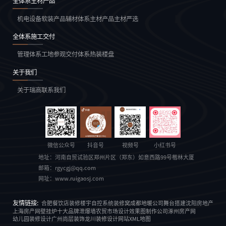
全体系主材产品
机电设备
软装产品
辅材体系
主材产品
主材严选
全体系施工交付
管理体系
工地参观
交付体系
热装楼盘
关于我们
关于瑞高
联系我们
微信公众号
抖音号
视频号
小红书号
地址：
河南自贸试验区郑州片区（郑东）如意西路99号楷林大厦
邮箱：
rgycgj@qq.com
网址：
www.ruigaosj.com
友情链接:
合肥餐饮店装修
楼宇自控系统
装修窝
成都地暖公司
舞台搭建
沈阳房地产
上海房产网
壁挂炉十大品牌
泄爆墙
农贸市场设计
效果图制作公司
涿州房产网
幼儿园装修设计
广州尚层装饰
龙川装修设计
网站XML地图