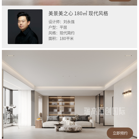
美景美之心 180㎡ 现代风格
设计师：
刘永强
户型：
平层
风格：
现代简约
面积：
180
平米
立即预约