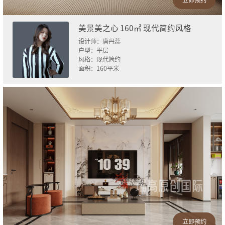
美景美之心 160㎡ 现代简约风格
设计师：
唐丹蕊
户型：
平层
风格：
现代简约
面积：
160
平米
立即预约