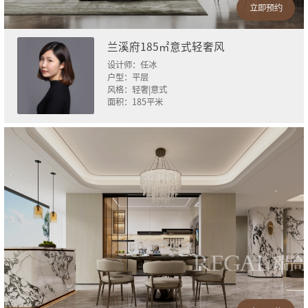
立即预约
兰溪府185㎡意式轻奢风
设计师：
任冰
户型：
平层
风格：
轻奢|意式
面积：
185
平米