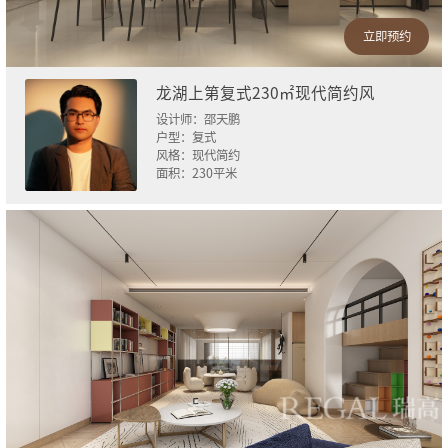
立即预约
龙湖上第复式230㎡现代简约风
设计师：
邵天鹏
户型：
复式
风格：
现代简约
面积：
230
平米