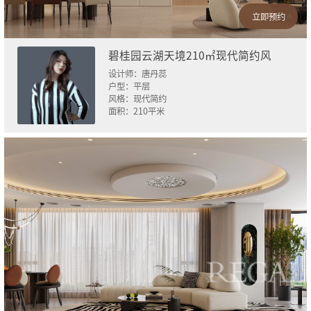
立即预约
碧桂园云湖天境210㎡现代简约风
设计师：
唐丹蕊
户型：
平层
风格：
现代简约
面积：
210
平米