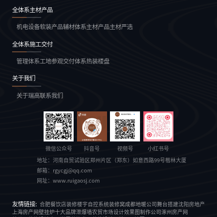
全体系主材产品
机电设备
软装产品
辅材体系
主材产品
主材严选
全体系施工交付
管理体系
工地参观
交付体系
热装楼盘
关于我们
关于瑞高
联系我们
微信公众号
抖音号
视频号
小红书号
地址：
河南自贸试验区郑州片区（郑东）如意西路99号楷林大厦
邮箱：
rgycgj@qq.com
网址：
www.ruigaosj.com
友情链接:
合肥餐饮店装修
楼宇自控系统
装修窝
成都地暖公司
舞台搭建
沈阳房地产
上海房产网
壁挂炉十大品牌
泄爆墙
农贸市场设计
效果图制作公司
涿州房产网