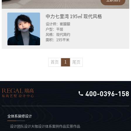
中力七里湾 195㎡ 现代风格
设计师：
崔朦朦
户型：
平层
风格：
现代简约
面积：
195
平米
首页
1
尾页
400-0396-158
全体系装修设计
设计团队
设计大咖
设计体系
案例作品
实景作品