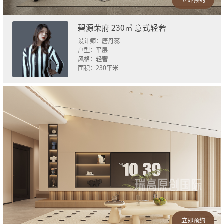
碧源荣府 230㎡ 意式轻奢
设计师：
唐丹蕊
户型：
平层
风格：
轻奢
面积：
230
平米
立即预约