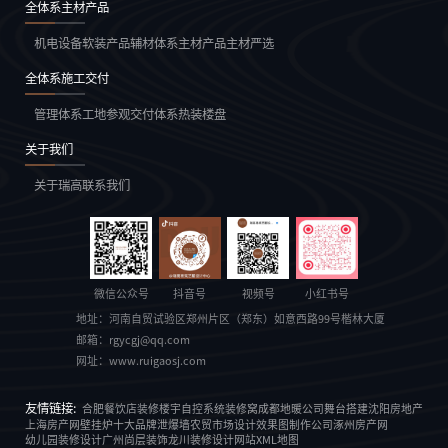
全体系主材产品
机电设备
软装产品
辅材体系
主材产品
主材严选
全体系施工交付
管理体系
工地参观
交付体系
热装楼盘
关于我们
关于瑞高
联系我们
微信公众号
抖音号
视频号
小红书号
地址：
河南自贸试验区郑州片区（郑东）如意西路99号楷林大厦
邮箱：
rgycgj@qq.com
网址：
www.ruigaosj.com
友情链接:
合肥餐饮店装修
楼宇自控系统
装修窝
成都地暖公司
舞台搭建
沈阳房地产
上海房产网
壁挂炉十大品牌
泄爆墙
农贸市场设计
效果图制作公司
涿州房产网
幼儿园装修设计
广州尚层装饰
龙川装修设计
网站XML地图