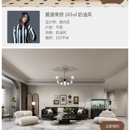
碧源荣府 165㎡ 奶油风
设计师：
唐丹蕊
户型：
平层
风格：
奶油风
面积：
165
平米
立即预约