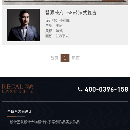
碧源荣府 168㎡ 法式复古
设计师：
孙前峰
户型：
平层
风格：
法式
面积：
168
平米
首页
1
尾页
400-0396-158
全体系装修设计
设计团队
设计大咖
设计体系
案例作品
实景作品