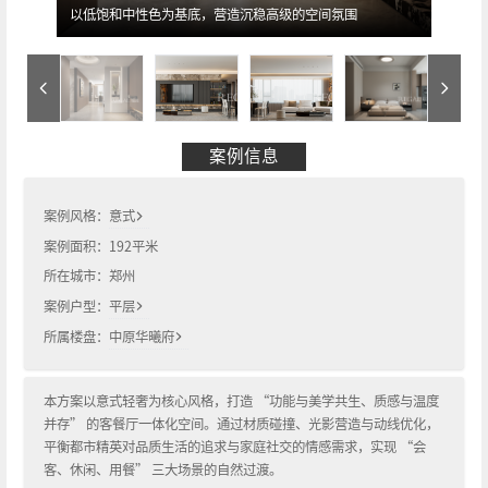
以低饱和中性色为基底，营造沉稳高级的空间氛围
案例信息
案例风格：
意式
案例面积：
192
平米
所在城市：
郑州
案例户型：
平层
所属楼盘：
中原华曦府
本方案以意式轻奢为核心风格，打造 “功能与美学共生、质感与温度
并存” 的客餐厅一体化空间。通过材质碰撞、光影营造与动线优化，
平衡都市精英对品质生活的追求与家庭社交的情感需求，实现 “会
客、休闲、用餐” 三大场景的自然过渡。