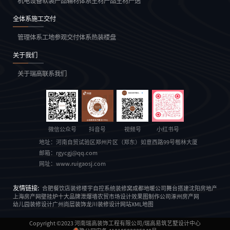
机电设备
软装产品
辅材体系
主材产品
主材严选
全体系施工交付
管理体系
工地参观
交付体系
热装楼盘
关于我们
关于瑞高
联系我们
微信公众号
抖音号
视频号
小红书号
地址：
河南自贸试验区郑州片区（郑东）如意西路99号楷林大厦
邮箱：
rgycgj@qq.com
网址：
www.ruigaosj.com
友情链接:
合肥餐饮店装修
楼宇自控系统
装修窝
成都地暖公司
舞台搭建
沈阳房地产
上海房产网
壁挂炉十大品牌
泄爆墙
农贸市场设计
效果图制作公司
涿州房产网
幼儿园装修设计
广州尚层装饰
龙川装修设计
网站XML地图
Copyright ©2023
河南瑞高装饰工程有限公司/瑞高易筑艺墅设计中心