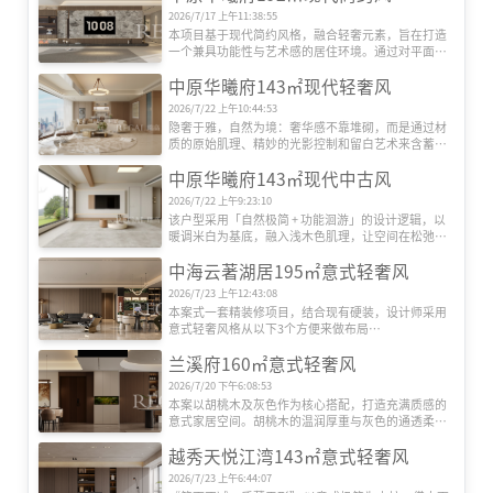
2026/7/17 上午11:38:55
本项目基于现代简约风格，融合轻奢元素，旨在打造
一个兼具功能性与艺术感的居住环境。通过对平面格
局的优化重组，以及对材质、光影的细腻把控，营造
中原华曦府143㎡现代轻奢风
出通透、沉稳且富有层次的居住体验。
2026/7/22 上午10:44:53
隐奢于雅，自然为境：奢华感不靠堆砌，而是通过材
质的原始肌理、精妙的光影控制和留白艺术来含蓄表
达。

中原华曦府143㎡现代中古风
人文滋养，诗意栖居：将东方美学、艺术收藏融入空
间，使其不仅是居所，更是精神容器。吊顶中也巧妙
2026/7/22 上午9:23:10
的结合“天圆地方”的哲学思考。

该户型采用「自然极简 + 功能洄游」的设计逻辑，以
自然静奢，身心热爱：更强调宁静、治愈的氛围。运
暖调米白为基底，融入浅木色肌理，让空间在松弛感
用微水泥、木质等营造包裹感，色彩更统一柔和，身
中传递温和质感。入户区用嵌入式柜 + 悬浮换鞋台 + 
心在此得到彻底的安放。
中海云著湖居195㎡意式轻奢风
氛围灯带，实现收纳与仪式感的平衡；客餐厨采用 
LDK 一体化布局，弧形吊顶与线性灯弱化边界，餐厅
2026/7/23 上午12:43:08
兼作社交与操作界面，玻璃移门可灵活切换开放 / 封
本案式一套精装修项目，结合现有硬装，设计师采用
闭模式。
意式轻奢风格从以下3个方便来做布局

空间布局：客餐一体化开放式设计，消弭区域隔断，
兰溪府160㎡意式轻奢风
让空间通透感、开阔感翻倍。

材质质感：暖棕木饰面 + 金属（茶几 / 吊灯 / 柜框）+ 
2026/7/20 下午6:08:53
光亮石材地面 + 局部大理石纹理，多重材质叠加出高
本案以胡桃木及灰色作为核心搭配，打造充满质感的
级轻奢感。

意式家居空间。胡桃木的温润厚重与灰色的通透柔和 
采光与视野：超大落地窗 + 柔纱帘，既引入充足自然
相互碰撞，搭配岩板、皮革等材质，以诠释低调奢华
采光，又柔化光线；同时能直接俯瞰城市景观，提升
越秀天悦江湾143㎡意式轻奢风
的永恒美学。
空间氛围感。
2026/7/23 上午6:44:07