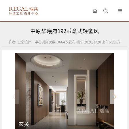
中原华曦府192㎡意式轻奢风
作者:
全案设计一中心
浏览次数:
3664
次
发布时间:
2026/5/20 上午6:22:07
玄关