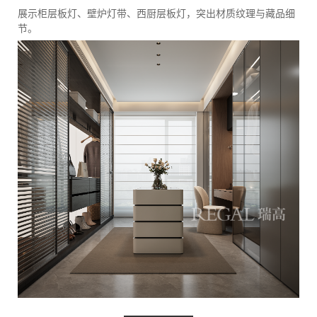
展示柜层板灯、壁炉灯带、西厨层板灯，突出材质纹理与藏品细
节。