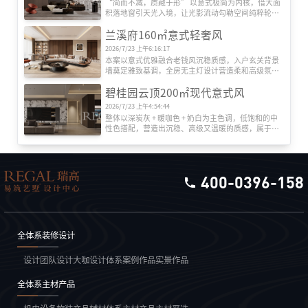
“简而不减，质藏于形” 以意式极简为内核，借大面
积落地窗引天光入境，让光影流动勾勒空间纯粹轮
廓。

兰溪府160㎡意式轻奢风
空间上以利落直线划分功能场域，隐形收纳系统消融
冗余，浅灰基底交织原木肌理与哑光岩板，金属饰条
2026/7/23 上午6:16:17
作点睛之笔，摒弃繁复装饰，于材质本真与比例平衡
本案以意式优雅融合老钱风沉稳质感，入户玄关背景
中传递静谧质感，既契合现代起居的实用诉求，更彰
墙奠定雅致基调，全房无主灯设计营造柔和高级氛
显克制而高阶的居住美学。
围。
碧桂园云顶200㎡现代意式风
2026/7/23 上午4:54:44
整体以深炭灰 + 暖咖色 + 奶白为主色调，低饱和的中
性色搭配，营造出沉稳、高级又温暖的质感，属于现
代轻奢 / 意式极简的范畴，和之前的法式奶油风是完
全不同的路线，更偏向成熟、克制的美学表达。
400-0396-158
全体系装修设计
设计团队
设计大咖
设计体系
案例作品
实景作品
全体系主材产品