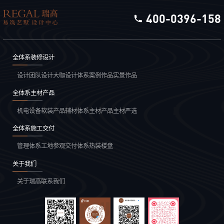
400-0396-158
全体系装修设计
设计团队
设计大咖
设计体系
案例作品
实景作品
全体系主材产品
机电设备
软装产品
辅材体系
主材产品
主材严选
全体系施工交付
管理体系
工地参观
交付体系
热装楼盘
关于我们
关于瑞高
联系我们