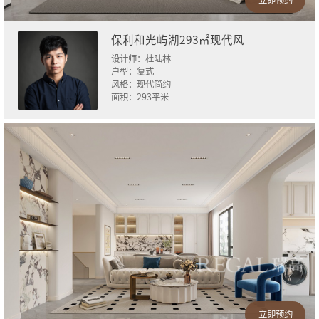
保利和光屿湖293㎡现代风
设计师：
杜陆林
户型：
复式
风格：
现代简约
面积：
293
平米
立即预约