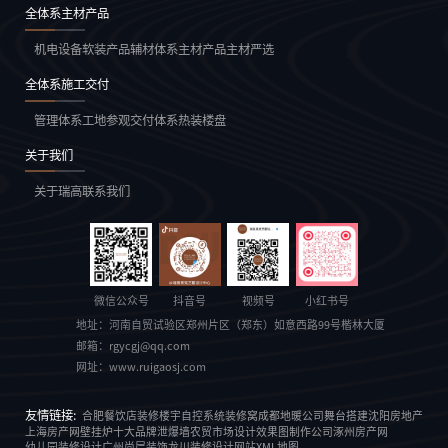
全体系主材产品
机电设备
软装产品
辅材体系
主材产品
主材严选
全体系施工交付
管理体系
工地参观
交付体系
热装楼盘
关于我们
关于瑞高
联系我们
微信公众号
抖音号
视频号
小红书号
地址：
河南自贸试验区郑州片区（郑东）如意西路99号楷林大厦
邮箱：
rgycgj@qq.com
网址：
www.ruigaosj.com
友情链接:
合肥餐饮店装修
楼宇自控系统
装修窝
成都地暖公司
舞台搭建
沈阳房地产
上海房产网
壁挂炉十大品牌
泄爆墙
农贸市场设计
效果图制作公司
涿州房产网
幼儿园装修设计
广州尚层装饰
龙川装修设计
网站XML地图