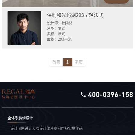
保利和光屿湖293㎡轻法式
设计师：
杜陆林
户型：
复式
风格：
法式
面积：
293
平米
首页
1
尾页
400-0396-158
全体系装修设计
设计团队
设计大咖
设计体系
案例作品
实景作品