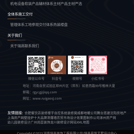
机电设备
软装产品
辅材体系
主材产品
主材严选
全体系施工交付
管理体系
工地参观
交付体系
热装楼盘
关于我们
关于瑞高
联系我们
微信公众号
抖音号
视频号
小红书号
地址：
河南自贸试验区郑州片区（郑东）如意西路99号楷林大厦
邮箱：
rgycgj@qq.com
网址：
www.ruigaosj.com
友情链接:
合肥餐饮店装修
楼宇自控系统
装修窝
成都地暖公司
舞台搭建
沈阳房地产
上海房产网
壁挂炉十大品牌
泄爆墙
农贸市场设计
效果图制作公司
涿州房产网
幼儿园装修设计
广州尚层装饰
龙川装修设计
网站XML地图
Copyright ©2023
河南瑞高装饰工程有限公司/瑞高易筑艺墅设计中心